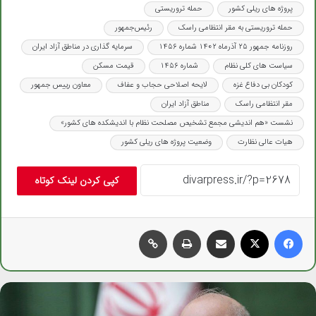
پروژه های ریلی کشور
حمله تروریستی
حمله تروریستی به مقر انتظامی راسک
رئیس‌جمهور
روزنامه جمهور ۲۵ آذرماه ۱۴۰۲ شماره ۱۴۵۶
سرمایه گذاری در مناطق آزاد ایران
سیاست های کلی نظام
شماره ۱۴۵۶
قیمت مسکن
کودکان بی دفاع غزه
لایحه اصلاحی حجاب و عفاف
معاون رییس جمهور
مقر انتظامی راسک
مناطق آزاد ایران
نشست «هم اندیشی مجمع تشخیص مصلحت نظام با اندیشکده های کشور»
هیات عالی نظارت
وضعیت پروژه های ریلی کشور
کپی کردن لینک کوتاه
فیس بوک
X
اشتراک گذاری از طریق ایمیل
چاپ
کپی لینک