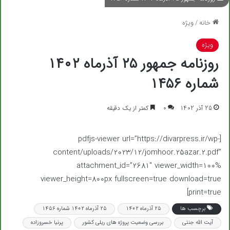
خانه
/
ویژه
ویژه
روزنامه جمهور ۲۵ آذرماه ۱۴۰۲
شماره ۱۴۵۶
25 آذر 1402
۰
کمتر از یک دقیقه
[pdfjs-viewer url=”https://divarpress.ir/wp-
content/uploads/2023/12/jomhoor.25azar.2.pdf”
attachment_id=”2681″ viewer_width=100%
viewer_height=800px fullscreen=true download=true
print=true]
برچسب ها
۲۵ آذرماه ۱۴۰۲
۲۵ آذرماه ۱۴۰۲ شماره ۱۴۵۶
آیت الله جنتی
بررسی وضعیت پروژه های ریلی کشور
پرنیا خسروزاده