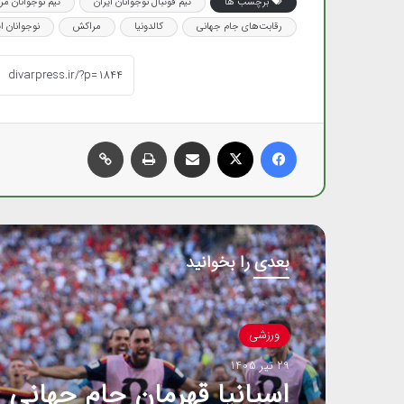
برچسب ها
تیم فوتبال نوجوانان ایران
تیم نوجوانان م
رقابت‌های جام جهانی
کالدونیا
مراکش
نوجوانان ای
فیس بوک
X
اشتراک گذاری از طریق ایمیل
چاپ
کپی لینک
بعدی را بخوانید
ورزشی
29 تیر 1405
ا