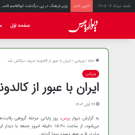
شنبه, مرداد 17 1405
وزیر فرهنگ در پی درگذشت ابوالقاسم قاسم‌زا
آخرین اخبار
صفحه اول
س
خانه
/
ورزشی
/
ایران با عبور از کالدونیا حریف مراکش شد
ورزشی
ایران با عبور از کال
26 آبان 1402
به گزارش دیوار
پرس
می‌شود، از ساعت ۱۵:۳۰ دقیقه امروز
برتری ۵ بر صفر دست پیدا کردند.