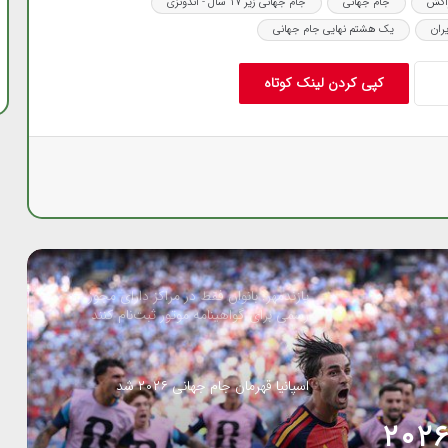
راکش
جام جهانی
جام جهانی زیر ۱۷ سال - اندونزی
قهرمانی مقتدرانه فرنگی‌کاران جوان ایران در
ران
یک هشتم نهایی جام جهانی
آسیا با ۹ مدال رنگارنگ
کپی کردن لینک کوتاه
وزیر ورزش: تلاش شجاعانه و غیرتمندانه
ملی‌پوشان در جام جهانی، مایه افتخار ایران
بود
یوزهای ایران در حساسترین دیدار گروه G به
مصاف مصر می روند/ صعود به دور حذفی در
گرو پیروزی
پازندمهر: بانوان فقط در مراکز دارای مجوز
رسمی برای گواهینامه موتور ثبت‌نام کنند
اسپانیا قهرمان جام جهانی ۲۰۲۶ شد
سپانیا قهرمان جام جهانی ۲۰۲۶