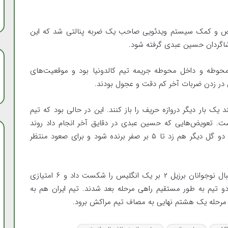
انان ایران البته در دقیقه ۲۵ با تشخیص و کمک سیستم ویدئویی صاحب یک ضربه پنالتی شد که این
ز شاگردان حسین عبدی گرفته شود.
 محوطه و داخل محوطه جریمه تیم کالدونیا بود و موقعیت‌های
ن در زدن ضربات آخر کم دقت و عجول بودند.
ی پوشان کشورمان در دقیقه ۷۶ توانستند یک بار دیگر دروازه حریف را باز کنند. این در حالی بود که تیم
ست. تعویض‌هایی که حسین عبدی در دقایق آخر انجام داد روند
گلزنی تیم نوجوانان را بهتر کرد و در دقایق وقت اضافه دو گل دیگر هم زد تا ۵ بر صفر برنده شود و برای صعود منتظر
صعود مقتدرانه نوجوانان والیبال ایران به مرحله
حذفی قهرمانی آسیا با شکست بحرین
بنا بر این گزارش، در دیدار برگزار شده همزمان، تیم فوتبال نوجوانان برزیل ۲ بر یک انگلیس را شکست داد و ۶ امتیازی
دو تیم به طور مستقیم راهی مرحله بعد شدند. تیم ایران هم به
کسب سه مدال در پنج وزن نخست کشتی
در مرحله یک هشتم نهایی به مصاف تیم مراکش برود.
جوانان آسیا