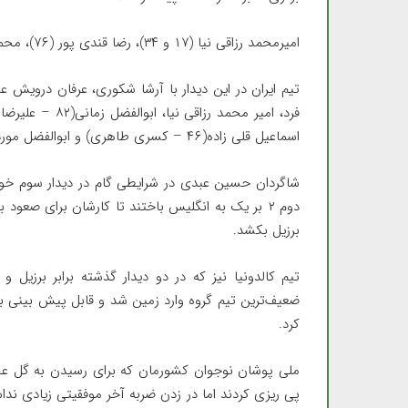
امیرمحمد رزاقی نیا (۱۷ و ۳۴)، رضا قندی پور (۷۶)، محمد عسگری (۵+۹۰) و کسری طاهری (۹۰+۷) برای ایران گل زدند.
اسماعیل قلی زاده(۴۶ – کسری طاهری) و ابوالفضل موردی(۵۶ – رضا غندی‌پور) به میدان رفت.
دوم ۲ بر یک به انگلیس باختند تا کارشان برای صعود ب
برزیل بکشد.
ضعیف‌ترین تیم گروه وارد زمین شد و قابل پیش بینی بود 
کرد.
ملی پوشان نوجوان کشورمان که برای رسیدن به گل عجله