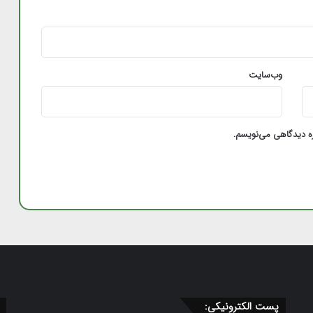
رده‌بندی تاریخ جام جهانی، سوم شد
نهمین قهرمانی والیبال نشسته ایران در جهان با
شکست بوسنی
وب‌سایت
اسپانیا با شکست ۲-۰ فرانسه به فینال جام
ره دیدگاهی می‌نویسم.
جهانی ۲۰۲۶ رسید
پست الکترونیکی: