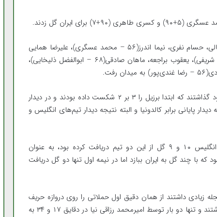
تیم ایران در این دیدار با آرشا شکوری، عرفان درویش عالی، حسام نفری، نیما اندرز(۵۶ – محمد عسگری)، علیرضا همایی
فرد، امیر محمد رزاقی نیا، ابوالفضل زمانی(۸۲ – علیرضا شریفی)، یعقوب براجعه، ماهان صادقی(۶۸ – ابوالفضل ذلیخایی)،
شاگردان حسین عبدی در شرایطی گام در دیدار سوم خود گذاشتند که ابتدا برزیل را ۳ بر ۲ شکست داده بودند و در دیدار
ه دیدار پایانی برابر کالدونیا و البته نتیجه دیدار تیم‌های انگلیس و
تیم کالدونیا نیز که در دو دیدار گذشته برابر برزیل و انگلیس ۱۰ و ۹ گل از این دو تیم دریافت کرده بود، به عنوان
که با چند گل به ایران ببازد اما در نیمه اول تنها دو گل دریافت
 زیادی داشتند از همان دقیق اول حملاتی را روی دروازه حریف
پی ریزی کردند اما در زدن ضربه آخر موفقیتی زیادی نداشتند و تنها دو بار توسط امیرمحمد رزاقی نیا در دقایق ۱۷ و ۳۴ به