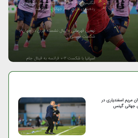
انگلیس ۶ – ۴ فرانسه/ انگلیس در مهیج‌ترین
رده‌بندی تاریخ جام جهانی، سوم شد
نهمین قهرمانی والیبال نشسته ایران در جهان با
شکست بوسنی
اسپانیا با شکست ۲-۰ فرانسه به فینال جام
جهانی ۲۰۲۶ رسید
صعود مقتدرانه نوجوانان والیبال ایران به مرحله
حذفی قهرمانی آسیا با شکست بحرین
ان مریم اسفندیاری در
ی جهانی گینس
کسب سه مدال در پنج وزن نخست کشتی
جوانان آسیا