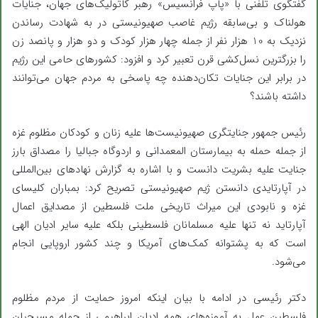
گفتگوی تلفنی با «پاپ فرانسیس» رهبر کاتولیک‌های جهان، جنایات
هولناک و بی‌سابقه رژیم غاصب صهیونیستی در به شهادت رساندن
نزدیک به 10 هزار نفر از جمله چهار هزار کودک و دو هزار و پانصد زن
را بزرگترین نسل‌کشی قرن تعبیر کرد و افزود: کشورهای حامی این رژیم
در برابر این جنایات تکان‌دهنده چه پاسخی به مردم جهان می‌توانند
داشته باشند؟
رئیس جمهور جنایتگری صهیونیست‌ها علیه زنان و کودکان مظلوم غزه
از جمله حمله به بیمارستان المعمدانی و اردوگاه جبالیا را مصداق بارز
جنایت علیه بشریت دانست و با اشاره به گزارش نهادهای بین‌المللی
در آپارتایدی دانستن ژیم صهیونیستی تصریح کرد: بمباران کلیسای
غزه و نابودی این میراث تاریخی ملت فلسطین از مصدایق اعمال
آپارتاید نه تنها علیه مسلمانان فلسطینی بلکه علیه سایر ادیان الهی
است که به پشتوانه کمک‌های آمریکا و چند کشور اروپایی انجام
می‌شود.
دکتر رئیسی در ادامه با بیان اینکه امروز حمایت از مردم مظلوم
فلسطین عمل به آموزه‌های همه ادیان ابراهیمی از جمله مسیحیان